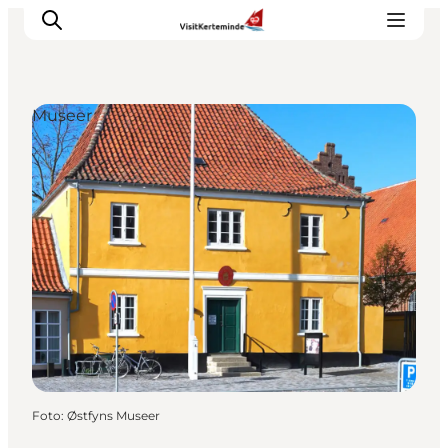
Museer
Oplevelser
Aktiviteter
Spis godt
Sov godt
Planlæg din ferie
Det sker
Sommerbus
Foto
:
Østfyns Museer