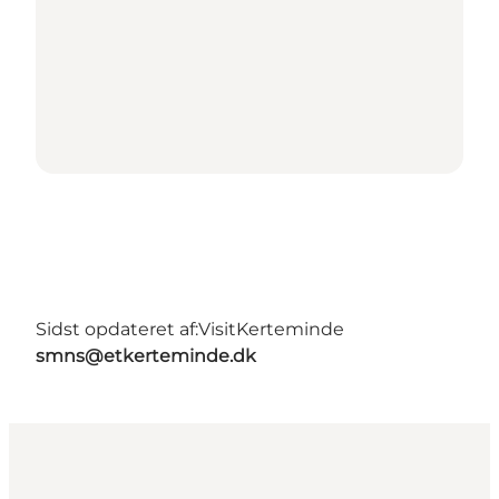
Sidst opdateret af:
VisitKerteminde
smns@etkerteminde.dk