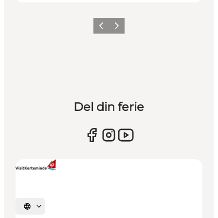
Forrige
Næste
Del din ferie
Vælg sprog