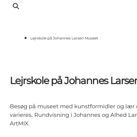
■
Lejrskole på Johannes Larsen Museet
Oplevelser
Aktiviteter
Spis godt
Sov godt
Lejrskole på Johannes Lars
Planlæg din ferie
Det sker
Sommerbus
Besøg på museet med kunstformidler og lær om
varieres. Rundvisning i Johannes og Alhed Lar
ArtMIX.