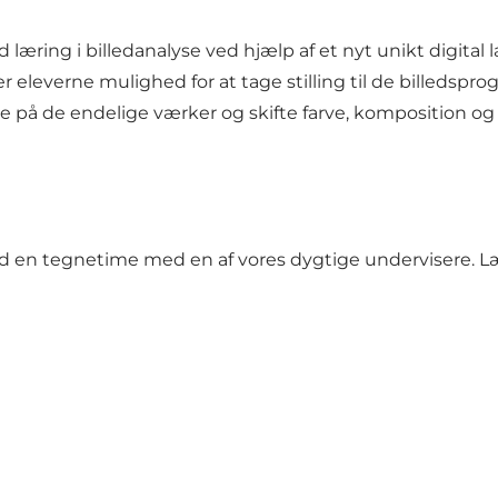
ring i billedanalyse ved hjælp af et nyt unikt digital 
eleverne mulighed for at tage stilling til de billedspro
 på de endelige værker og skifte farve, komposition o
n tegnetime med en af vores dygtige undervisere. Lær f