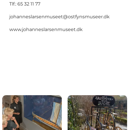
Tlf.: 65 32 11 77
johanneslarsenmuseet@ostfynsmuseer.dk
www.johanneslarsenmuseet.dk