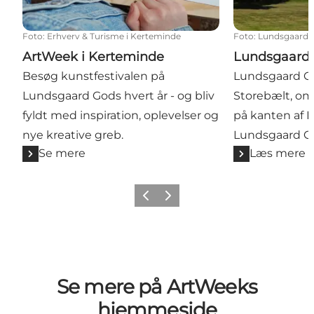
Foto
:
Erhverv & Turisme i Kerteminde
Foto
:
Lundsgaard 
ArtWeek i Kerteminde
Lundsgaard
Besøg kunstfestivalen på
Lundsgaard Go
Lundsgaard Gods hvert år - og bliv
Storebælt, om
fyldt med inspiration, oplevelser og
på kanten af 
nye kreative greb.
Lundsgaard G
Se mere
Læs mere
Forrige
Næste
Se mere på ArtWeeks
hjemmeside