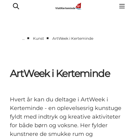
■
■
…
Kunst
ArtWeek i Kerteminde
Oplevelser
Aktiviteter
Spis godt
ArtWeek i Kerteminde
Sov godt
Planlæg din ferie
Det sker
Hvert år kan du deltage i ArtWeek i
Sommerbus
Kerteminde - en oplevelsesrig kunstuge
fyldt med indtryk og kreative aktiviteter
for både børn og voksne. Her fylder
kunstnere de smukke rum og