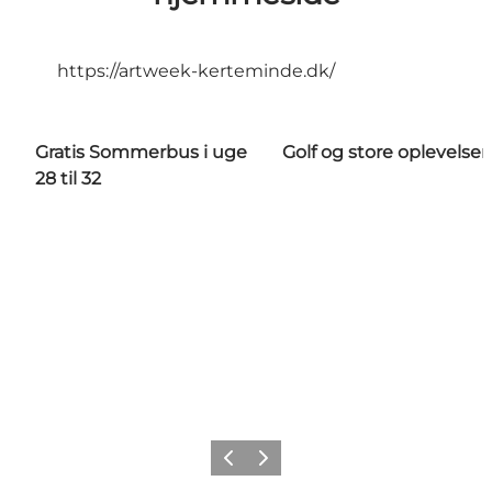
https://artweek-kerteminde.dk/
Gratis Sommerbus i uge
Golf og store oplevelser
28 til 32
Forrige
Næste