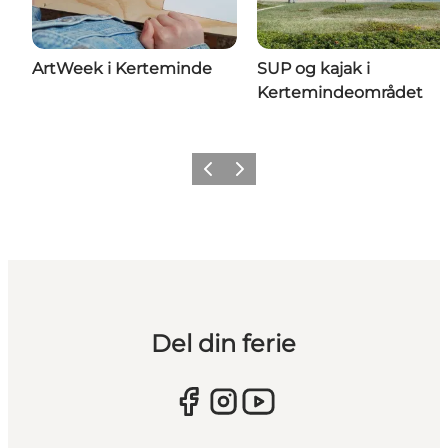
ArtWeek i Kerteminde
SUP og kajak i
Kertemindeområdet
Forrige
Næste
Del din ferie