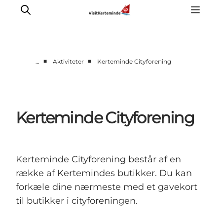
■
■
…
Aktiviteter
Kerteminde Cityforening
Oplevelser
Aktiviteter
Spis godt
Kerteminde Cityforening
Sov godt
Planlæg din ferie
Det sker
Kerteminde Cityforening består af en
Sommerbus
række af Kertemindes butikker. Du kan
forkæle dine nærmeste med et gavekort
til butikker i cityforeningen.