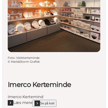
Foto
:
VisitKerteminde
©
Mark&Storm Grafisk
Imerco Kerteminde
Imerco Kertemind
Læs mere
Se på kort
Læs mere "Imerco Kerteminde"
show Imerco Kerteminde on_map