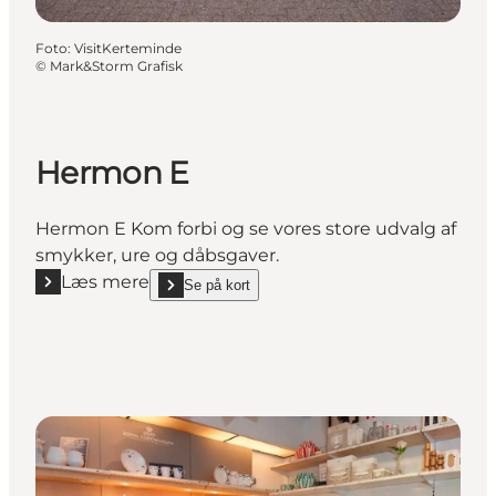
Foto
:
VisitKerteminde
©
Mark&Storm Grafisk
Hermon E
Hermon E Kom forbi og se vores store udvalg af
smykker, ure og dåbsgaver.
Læs mere
Se på kort
Læs mere "Hermon E"
show Hermon E on_map