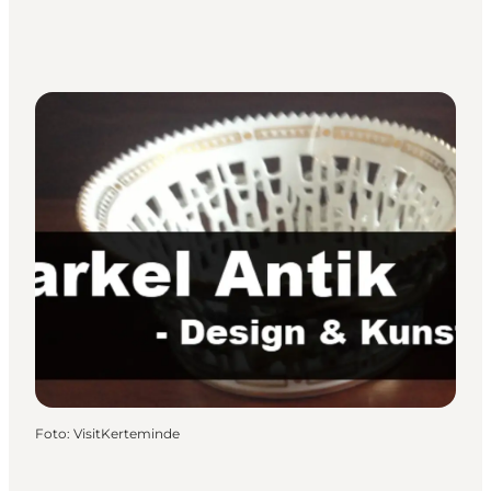
Foto
:
VisitKerteminde