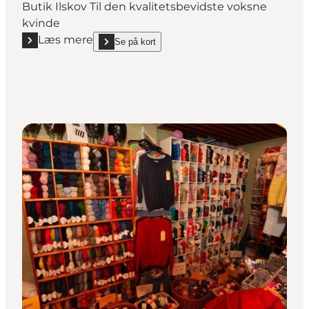
Butik Ilskov Til den kvalitetsbevidste voksne
kvinde
Læs mere
Se på kort
Læs mere "Butik Ilskov"
show Butik Ilskov on_map