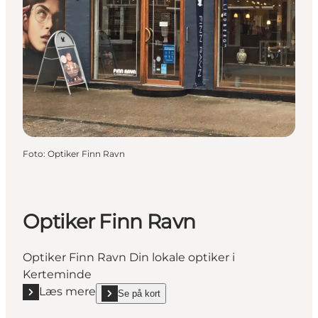
Foto
:
Optiker Finn Ravn
Optiker Finn Ravn
Optiker Finn Ravn Din lokale optiker i
Kerteminde
Læs mere
Se på kort
Læs mere "Optiker Finn Ravn"
show Optiker Finn Ravn on_map