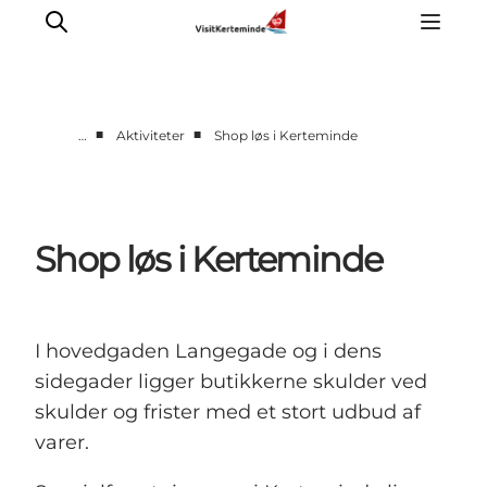
■
■
…
Aktiviteter
Shop løs i Kerteminde
Oplevelser
Aktiviteter
Spis godt
Shop løs i Kerteminde
Sov godt
Planlæg din ferie
Det sker
I hovedgaden Langegade og i dens
Sommerbus
sidegader ligger butikkerne skulder ved
skulder og frister med et stort udbud af
varer.