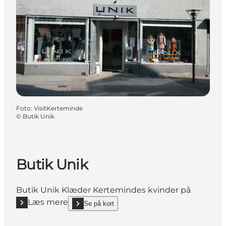
Foto
:
VisitKerteminde
©
Butik Unik
Butik Unik
Butik Unik Klæder Kertemindes kvinder på
Læs mere
Se på kort
Læs mere "Butik Unik"
show Butik Unik on_map