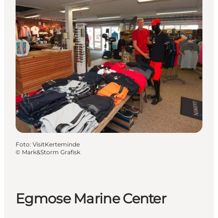
Foto
:
VisitKerteminde
©
Mark&Storm Grafisk
Egmose Marine Center