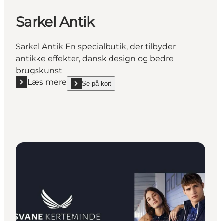
Sarkel Antik
Sarkel Antik En specialbutik, der tilbyder
antikke effekter, dansk design og bedre
brugskunst
Læs mere
Se på kort
Læs mere "Sarkel Antik"
show Sarkel Antik on_map