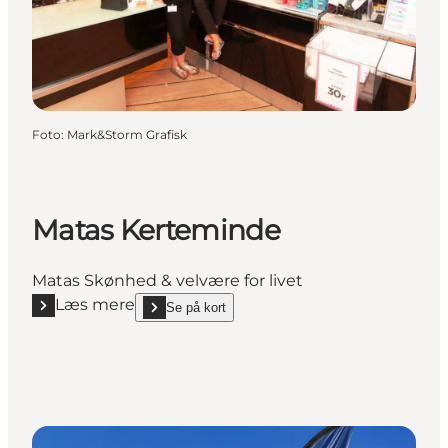
Foto
:
Mark&Storm Grafisk
Matas Kerteminde
Matas Skønhed & velvære for livet
Læs mere
Se på kort
Læs mere "Matas Kerteminde"
show Matas Kerteminde on_map