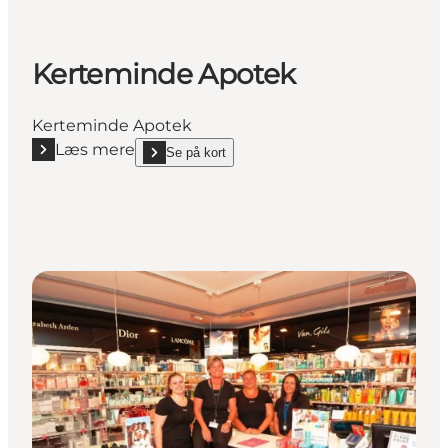
Kerteminde Apotek
Kerteminde Apotek
Læs mere
Se på kort
Læs mere "Kerteminde Apotek"
show Kerteminde Apotek on_map