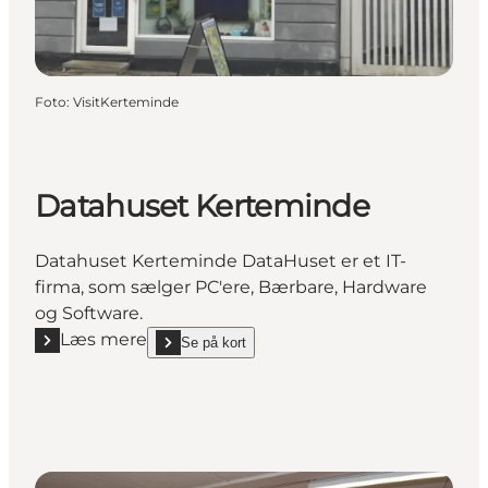
Foto
:
VisitKerteminde
Datahuset Kerteminde
Datahuset Kerteminde DataHuset er et IT-
firma, som sælger PC'ere, Bærbare, Hardware
og Software.
Læs mere
Se på kort
Læs mere "Datahuset Kerteminde"
show Datahuset Kerteminde on_map