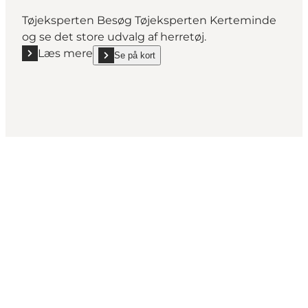
Tøjeksperten Besøg Tøjeksperten Kerteminde
og se det store udvalg af herretøj.
Læs mere
Se på kort
Læs mere "Tøjeksperten Kerteminde"
show Tøjeksperten Kerteminde on_map
Del din ferie