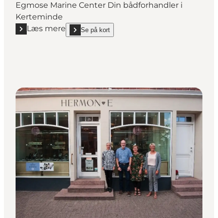
Egmose Marine Center Din bådforhandler i
Kerteminde
Læs mere
Se på kort
Læs mere "Egmose Marine Center"
show Egmose Marine Center on_map