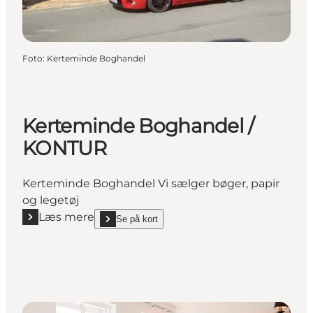
Foto
:
Kerteminde Boghandel
Kerteminde Boghandel /
KONTUR
Kerteminde Boghandel Vi sælger bøger, papir
og legetøj
Læs mere
Se på kort
Læs mere "Kerteminde Boghandel / KONTUR"
show Kerteminde Boghandel / KONTUR on_map