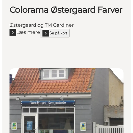
Colorama Østergaard Farver
Østergaard og TM Gardiner
Læs mere
Se på kort
Læs mere "Colorama Østergaard Farver"
show Colorama Østergaard Farver on_map