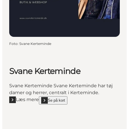
Foto
:
Svane Kerteminde
Svane Kerteminde
Svane Kerteminde Svane Kerteminde har tøj
damer og herrer, centralt i Kerteminde.
Læs mere
Se på kort
Læs mere "Svane Kerteminde"
show Svane Kerteminde on_map