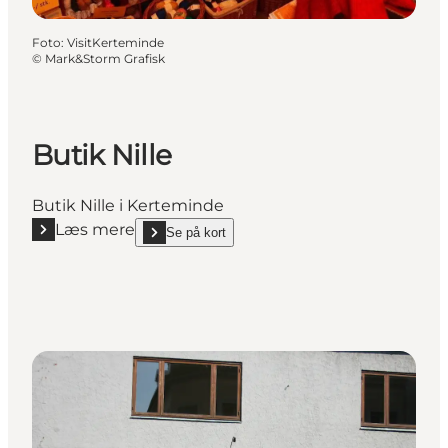
Foto
:
VisitKerteminde
©
Mark&Storm Grafisk
Butik Nille
Butik Nille i Kerteminde
Læs mere
Se på kort
Læs mere "Butik Nille"
show Butik Nille on_map