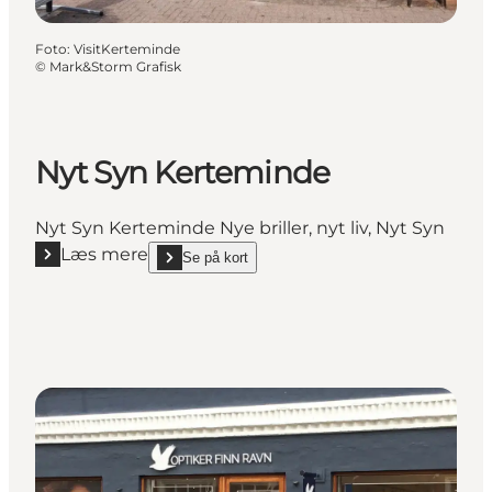
Foto
:
VisitKerteminde
©
Mark&Storm Grafisk
Nyt Syn Kerteminde
Nyt Syn Kerteminde Nye briller, nyt liv, Nyt Syn
Læs mere
Se på kort
Læs mere "Nyt Syn Kerteminde"
show Nyt Syn Kerteminde on_map