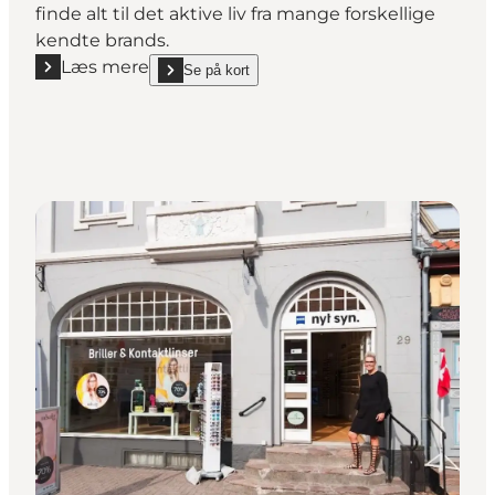
finde alt til det aktive liv fra mange forskellige
kendte brands.
Læs mere
Se på kort
Læs mere "NY FORM"
show NY FORM on_map