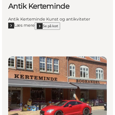
Antik Kerteminde
Antik Kerteminde Kunst og antikviteter
Læs mere
Se på kort
Læs mere "Antik Kerteminde"
show Antik Kerteminde on_map