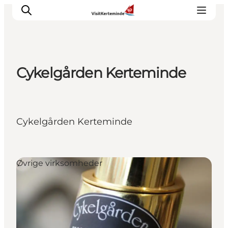
Cykelgården Kerteminde
Oplevelser
Aktiviteter
Spis godt
Cykelgården Kerteminde
Sov godt
Planlæg din ferie
Det sker
Øvrige virksomheder
Sommerbus