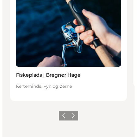
Fiskeplads | Bregnør Hage
Kerteminde, Fyn og øerne
Forrige
Næste