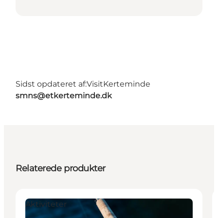
Sidst opdateret af:
VisitKerteminde
smns@etkerteminde.dk
Relaterede produkter
Aktiviteter