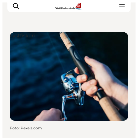
Lystfiskeri
Oplevelser
Aktiviteter
Spis godt
Sov godt
Planlæg din ferie
Det sker
Sommerbus
Foto
:
Pexels.com