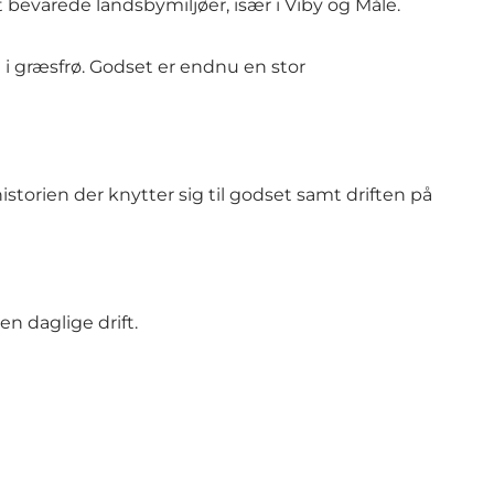
nt bevarede landsbymiljøer, især i Viby og Måle.
i græsfrø. Godset er endnu en stor
orien der knytter sig til godset samt driften på
n daglige drift.