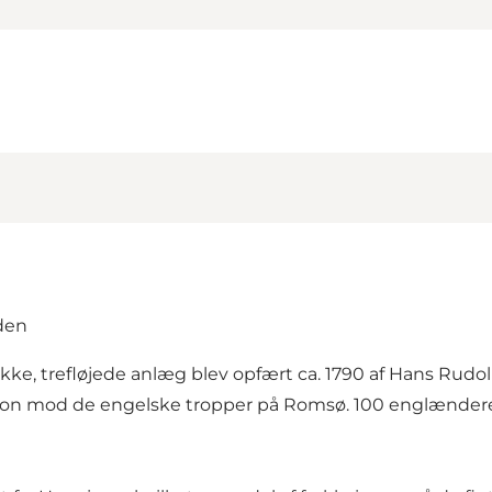
iden
, trefløjede anlæg blev opfært ca. 1790 af Hans Rudolph
tion mod de engelske tropper på Romsø. 100 englændere