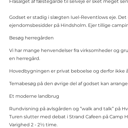
Frasalget af fæstegårde til selveje er sket meget sent
Godset er stadig i slægten Iuel-Reventlows eje. Det
ejendomsbesidder på Hindsholm. Ejer tillige campi
Besøg herregården
Vi har mange henvendelser fra virksomheder og grup
en herregård.
Hovedbygningen er privat beboelse og derfor ikke 
Temabesøg på den øvrige del af godset kan arrangere
Et moderne landbrug
Rundvisning på avlsgården og ”walk and talk” på Hv
Turen slutter med debat i Strand Cafeen på Camp Hv
Varighed 2 - 2½ time.