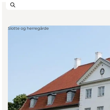
Slotte og herregårde
Oplevelser
Aktiviteter
Spis godt
Sov godt
Planlæg din ferie
Det sker
Sommerbus