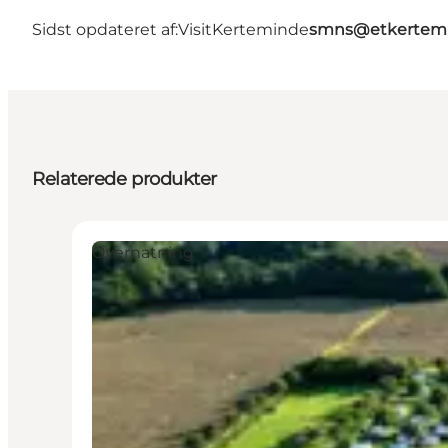
Sidst opdateret af:
VisitKerteminde
smns@etkertemi
Relaterede produkter
Overnatning