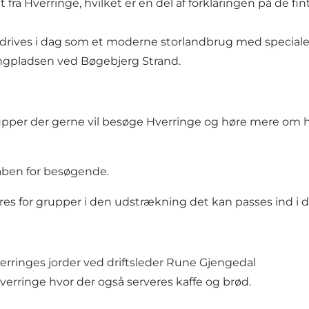
 fra Hverringe, hvilket er en del af forklaringen på de fi
 drives i dag som et moderne storlandbrug med speciale 
ngpladsen ved Bøgebjerg Strand.
per der gerne vil besøge Hverringe og høre mere om hist
åben for besøgende.
s for grupper i den udstrækning det kan passes ind i de
erringes jorder ved driftsleder Rune Gjengedal
erringe hvor der også serveres kaffe og brød.