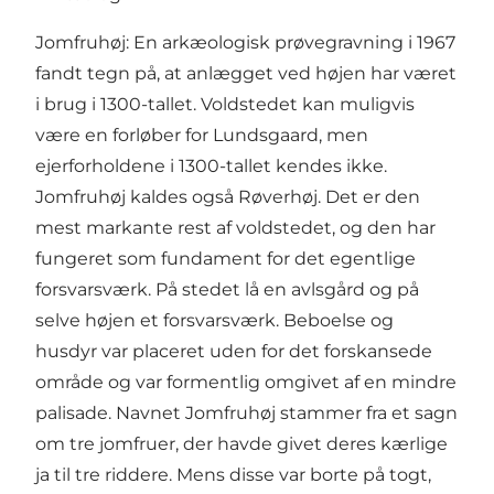
Jomfruhøj: En arkæologisk prøvegravning i 1967
fandt tegn på, at anlægget ved højen har været
i brug i 1300-tallet. Voldstedet kan muligvis
være en forløber for Lundsgaard, men
ejerforholdene i 1300-tallet kendes ikke.
Jomfruhøj kaldes også Røverhøj. Det er den
mest markante rest af voldstedet, og den har
fungeret som fundament for det egentlige
forsvarsværk. På stedet lå en avlsgård og på
selve højen et forsvarsværk. Beboelse og
husdyr var placeret uden for det forskansede
område og var formentlig omgivet af en mindre
palisade. Navnet Jomfruhøj stammer fra et sagn
om tre jomfruer, der havde givet deres kærlige
ja til tre riddere. Mens disse var borte på togt,