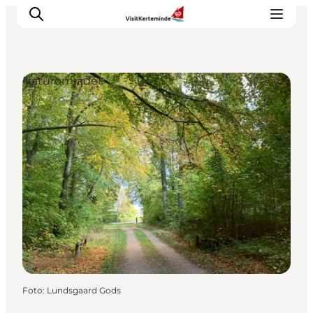
Naturområder
Oplevelser
Aktiviteter
Spis godt
Sov godt
Planlæg din ferie
Det sker
Sommerbus
Foto
:
Lundsgaard Gods