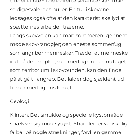
Under klinten i de lodrette skrænter kan man
se digesvalernes huller. En tur i skovene
ledsages også ofte af den karakteristiske lyd af
spætternes arbejde i træerne.
Langs skovvejen kan man sommeren igennem
møde skov-randøjer; den eneste sommerfugl,
som angriber mennesker. Træder et menneske
ind på den solplet, sommerfuglen har indtaget
som territorium i skovbunden, kan den finde
på at gå til angreb. Det falder dog sjældent ud
til sommerfuglens fordel.
Geologi
Klinten: Det smukke og specielle kystområde
strækker sig mod sydøst. Stranden er vanskelig
farbar på nogle strækninger, fordi en gammel