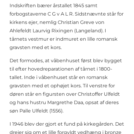
Indskriften bærer årstallet 1845 samt
forbogstaverne C G v A L R. Sidstnævnte står for
kirkens ejer, nemlig Christian Greve von
Ahlefeldt Laurvig Rixingen (Langeland). I
tårnets vestmur er indmuret en lille romansk
gravsten med et kors.
Det formodes, at våbenhuset først blev bygget
til efter hovedreparationen af tårnet i 1800-
tallet. Inde i våbenhuset står en romansk
gravsten med et ophøjet kors. Til venstre for
døren står en figursten over Christoffer Ulfeldt
og hans hustru Margrethe Daa, opsat af deres
søn Palle Ulfeldt (1556).
I 1946 blev der gjort et fund på kirkegården. Det
drejer sig om et lille forgyldt vedhæng i bronze