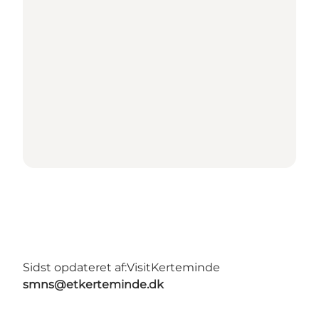
Sidst opdateret af:
VisitKerteminde
smns@etkerteminde.dk