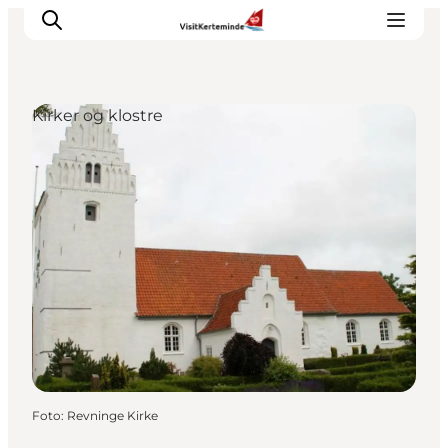
Kirker og klostre
Oplevelser
Aktiviteter
Spis godt
Sov godt
Planlæg din ferie
Det sker
Sommerbus
Foto
:
Revninge Kirke