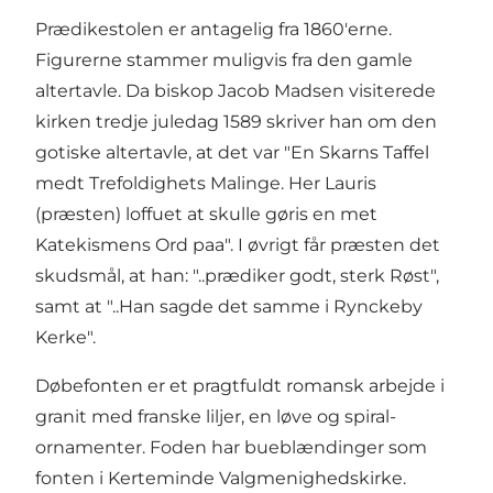
Prædikestolen er antagelig fra 1860'erne.
Figurerne stammer muligvis fra den gamle
altertavle. Da biskop Jacob Madsen visiterede
kirken tredje juledag 1589 skriver han om den
gotiske altertavle, at det var "En Skarns Taffel
medt Trefoldighets Malinge. Her Lauris
(præsten) loffuet at skulle gøris en met
Katekismens Ord paa". I øvrigt får præsten det
skudsmål, at han: "..prædiker godt, sterk Røst",
samt at "..Han sagde det samme i Rynckeby
Kerke".
Døbefonten er et pragtfuldt romansk arbejde i
granit med franske liljer, en løve og spiral-
ornamenter. Foden har bueblændinger som
fonten i Kerteminde Valgmenighedskirke.