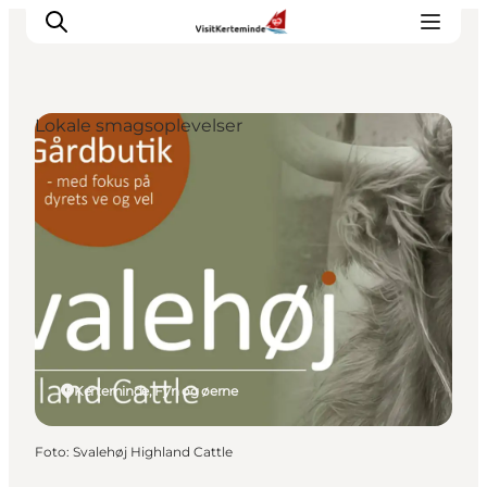
Lokale smagsoplevelser
Oplevelser
Aktiviteter
Spis godt
Sov godt
Planlæg din ferie
Det sker
Sommerbus
Kerteminde, Fyn og øerne
Foto
:
Svalehøj Highland Cattle