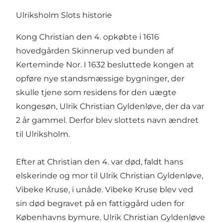
Ulriksholm Slots historie
Kong Christian den 4. opkøbte i 1616
hovedgården Skinnerup ved bunden af
Kerteminde Nor. I 1632 besluttede kongen at
opføre nye standsmæssige bygninger, der
skulle tjene som residens for den uægte
kongesøn, Ulrik Christian Gyldenløve, der da var
2 år gammel. Derfor blev slottets navn ændret
til Ulriksholm.
Efter at Christian den 4. var død, faldt hans
elskerinde og mor til Ulrik Christian Gyldenløve,
Vibeke Kruse, i unåde. Vibeke Kruse blev ved
sin død begravet på en fattiggård uden for
Københavns bymure. Ulrik Christian Gyldenløve