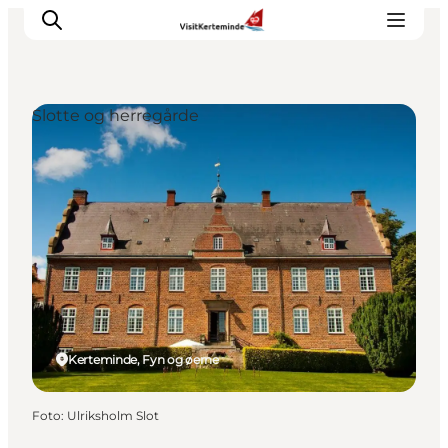
Slotte og herregårde
Oplevelser
Aktiviteter
Spis godt
Sov godt
Planlæg din ferie
Det sker
Sommerbus
Kerteminde, Fyn og øerne
Foto
:
Ulriksholm Slot