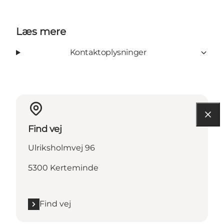
Læs mere
Kontaktoplysninger
Find vej
Ulriksholmvej 96
5300 Kerteminde
Find vej