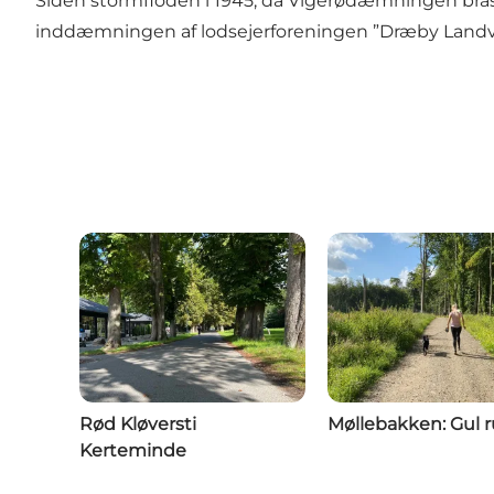
Siden stormfloden i 1945, da Vigerødæmningen brast, 
inddæmningen af lodsejerforeningen ”Dræby Landv
Rød Kløversti
Møllebakken: Gul r
Kerteminde