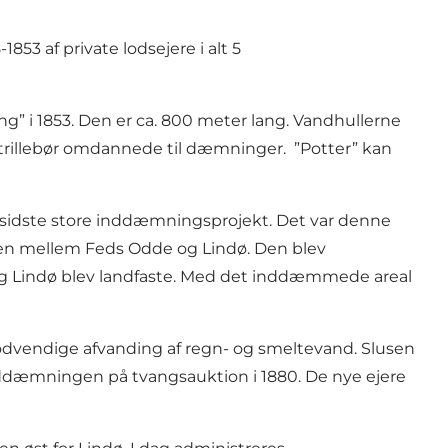
53 af private lodsejere i alt 5
 i 1853. Den er ca. 800 meter lang. Vandhullerne
 trillebør omdannede til dæmninger. ”Potter” kan
 sidste store inddæmningsprojekt. Det var denne
orden mellem Feds Odde og Lindø. Den blev
og Lindø blev landfaste. Med det inddæmmede areal
ødvendige afvanding af regn- og smeltevand. Slusen
ddæmningen på tvangsauktion i 1880. De nye ejere