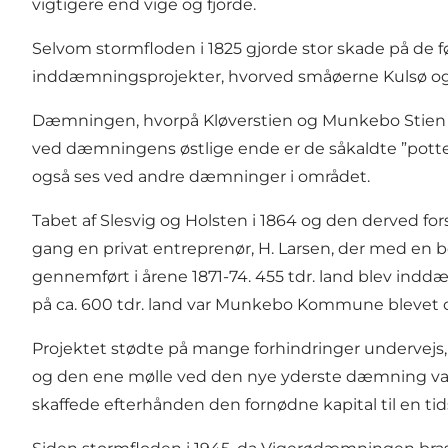
vigtigere end vige og fjorde.
Selvom stormfloden i 1825 gjorde stor skade på de før
inddæmningsprojekter, hvorved småøerne Kulsø og 
Dæmningen, hvorpå Kløverstien og Munkebo Stien gå
ved dæmningens østlige ende er de såkaldte ”potter
også ses ved andre dæmninger i området.
Tabet af Slesvig og Holsten i 1864 og den derved 
gang en privat entreprenør, H. Larsen, der med en b
gennemført i årene 1871-74. 455 tdr. land blev in
på ca. 600 tdr. land var Munkebo Kommune blevet ca
Projektet stødte på mange forhindringer undervejs
og den ene mølle ved den nye yderste dæmning var
skaffede efterhånden den fornødne kapital til en ti