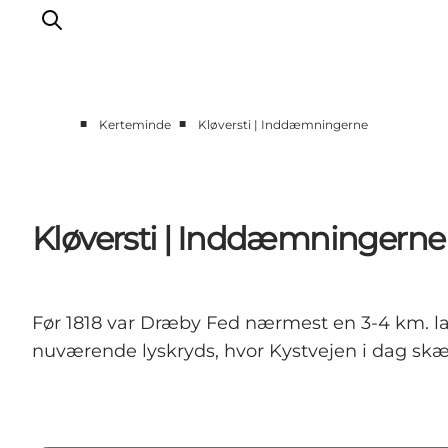
■
■
Kerteminde
Kløversti | Inddæmningerne
Oplevelser
Aktiviteter
Spis godt
Kløversti | Inddæmningerne
Sov godt
Planlæg din ferie
Det sker
Før 1818 var Dræby Fed nærmest en 3-4 km. lan
Sommerbus
nuværende lyskryds, hvor Kystvejen i dag skæ