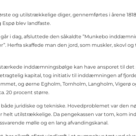
ste og utilstrækkelige diger, gennemførtes i årene 1818-18
Espø blev landfaste.
r i dag, afsluttede den såkaldte ”Munkebo inddæmning”
”. Herfra skaffede man den jord, som muskler, skovl og
forstærkede inddæmningsbølge kan have ansporet til det
etragtelig kapital, tog initiativ til inddæmningen af fj
ddæmmet, og øerne Egholm, Tornholm, Langholm, Vigerø 
. 20 procent større.
, både juridiske og tekniske. Hovedproblemet var den n
 helt utilstrækkelige. Da pengekassen var tom, kom in
dssvarende mølle og en lang afvandingskanal.