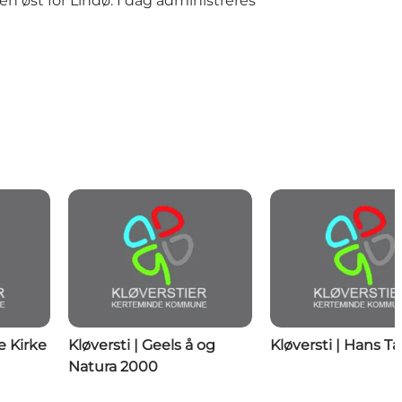
n øst for Lindø. I dag administreres
e Kirke
Kløversti | Geels å og
Kløversti | Hans T
Natura 2000