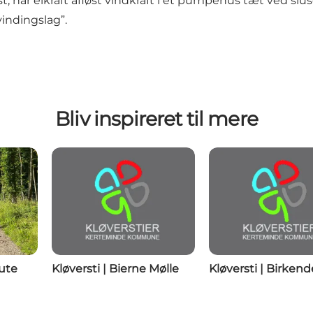
har elkraft afløst vindkraft i et pumpehus tæt ved sluse
indingslag”.
Bliv inspireret til mere
ute
Kløversti | Bierne Mølle
Kløversti | Birkend