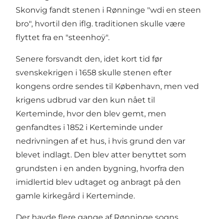
Skonvig fandt stenen i Rønninge "wdi en steen
bro", hvortil den iflg. traditionen skulle være
flyttet fra en "steenhoÿ".
Senere forsvandt den, idet kort tid før
svenskekrigen i 1658 skulle stenen efter
kongens ordre sendes til København, men ved
krigens udbrud var den kun nået til
Kerteminde, hvor den blev gemt, men
genfandtes i 1852 i Kerteminde under
nedrivningen af et hus, i hvis grund den var
blevet indlagt. Den blev atter benyttet som
grundsten i en anden bygning, hvorfra den
imidlertid blev udtaget og anbragt på den
gamle kirkegård i Kerteminde.
Der havde flere gange af Rønninge sogns