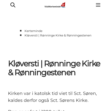
■
Kerteminde
■
Kløversti | Rønninge Kirke & Rønningestenen
Oplevelser
Aktiviteter
Spis godt
Kløversti | Rønninge Kirke
Sov godt
Planlæg din ferie
& Rønningestenen
Det sker
Sommerbus
Kirken var i katolsk tid viet til Sct. Søren,
kaldes derfor også Sct. Sørens Kirke.