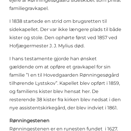
ejere af Rønningesøgaard sideskibet som privat
familiegravkapel.
I 1838 startede en strid om brugsretten til
sidekapellet. Der var ikke længere plads til både
kister og stole. Den ophørte først ved 1857 ved
Hofjægermester J. J. Mylius død.
I hans testamente gjorde han ønsket
gældende om at opføre et gravkapel for sin
familie ”I en til Hovedgaarden Rønningesøgård
tilhørende Lystskov”. Kapellet blev opført i 1859,
og familiens kister blev hensat her. De
resterende 38 kister fra kirken blev nedsat i den
nye assistentskirkegård, der blev indviet i 1861.
Rønningestenen
Rønningestenen er en runesten fundet i 1627.