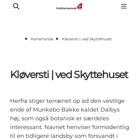
■
■
Kerteminde
Kløversti | ved Skyttehuset
Oplevelser
Aktiviteter
Spis godt
Kløversti | ved Skyttehuset
Sov godt
Planlæg din ferie
Det sker
Herfra stiger terrænet op ad den vestlige
Sommerbus
ende af Munkebo Bakke kaldet Dalbys
høj, som også botanisk er særdeles
interessant. Navnet henviser formodentlig
til en tidligere landsby som forsvandt i