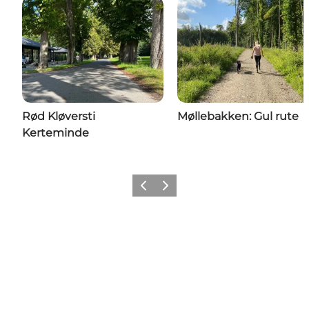
Rød Kløversti
Møllebakken: Gul rute
Kerteminde
Forrige
Næste
Del din ferie