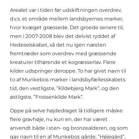
Arealet var i tiden før udskiftningen overdrev,
d.v.s. et område mellem landsbyernes marker,
hvor kvæget græssede. Det groede senere til,
men i 2007-2008 blev det delvist ryddet af
Hedeselskabet, så det nu igen næsten
fremtræder som overdrev med græssende
kreaturer tilhørende et kogræsserlav. Flere
kilder udspringer deroppe. To har givet navn til
to af Munkebos marker i landsbyfællesskabets
tid, den vestligste, ”Kildebjerg Mark”, og den
østligste, ”Frossenkilde Mark”.
Oppe på selve højdedraget lå tidligere måske
flere gravhøje, nu kun en, der har været
anvendt både i sten- og bronzealderen, og som
gav navn til en af Munkebos gårde, ”Højegård”,