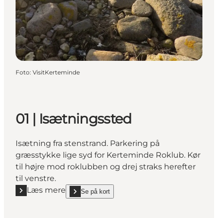
Foto
:
VisitKerteminde
01 | Isætningssted
Isætning fra stenstrand. Parkering på
græsstykke lige syd for Kerteminde Roklub. Kør
til højre mod roklubben og drej straks herefter
til venstre.
Læs mere
Se på kort
Læs mere "01 | Isætningssted"
show 01 | Isætningssted on_map