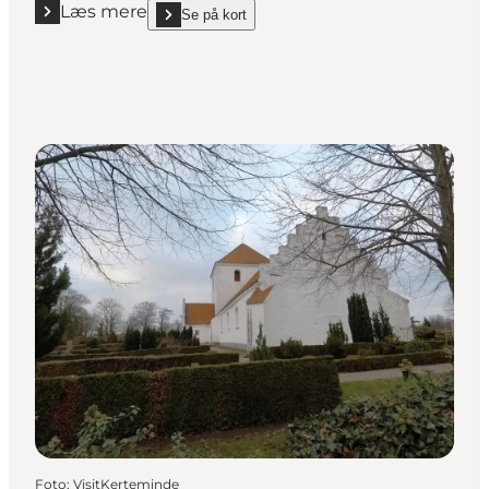
Læs mere
Se på kort
Læs mere "09 | Isætning & pausested"
show 09 | Isætning & pausested on_map
Foto
:
VisitKerteminde