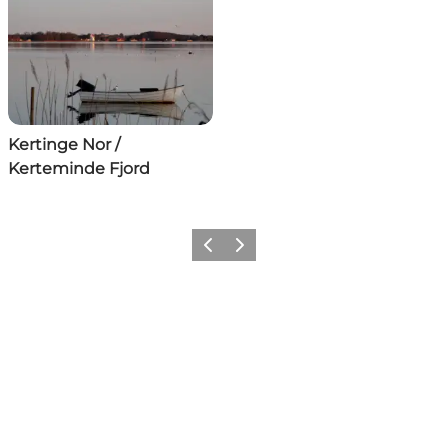
Kertinge Nor /
Kerteminde Fjord
Forrige
Næste
Del din ferie