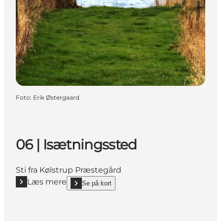
Foto
:
Erik Østergaard
06 | Isætningssted
Sti fra Kølstrup Præstegård
Læs mere
Se på kort
Læs mere "06 | Isætningssted"
show 06 | Isætningssted on_map