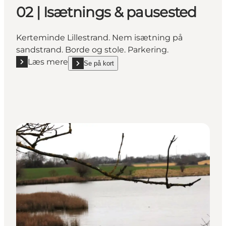
02 | Isætnings & pausested
Kerteminde Lillestrand. Nem isætning på
sandstrand. Borde og stole. Parkering.
Læs mere
Se på kort
Læs mere "02 | Isætnings & pausested"
show 02 | Isætnings & pausested on_map