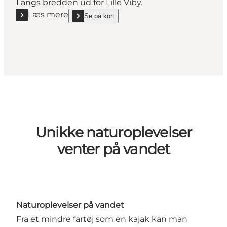
Langs bredden ud for Lille Viby.
Læs mere
Se på kort
Læs mere "12 | Pausested"
show 12 | Pausested on_map
Unikke naturoplevelser
venter på vandet
Naturoplevelser på vandet
Fra et mindre fartøj som en kajak kan man