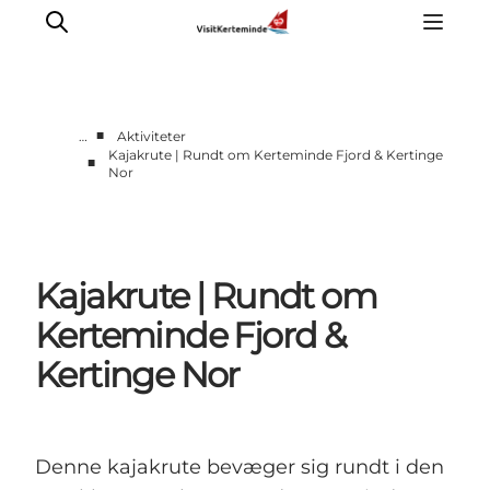
■
…
Aktiviteter
Kajakrute | Rundt om Kerteminde Fjord & Kertinge
■
Nor
Oplevelser
Aktiviteter
Spis godt
Sov godt
Kajakrute | Rundt om
Planlæg din ferie
Kerteminde Fjord &
Det sker
Kertinge Nor
Sommerbus
Denne kajakrute bevæger sig rundt i den