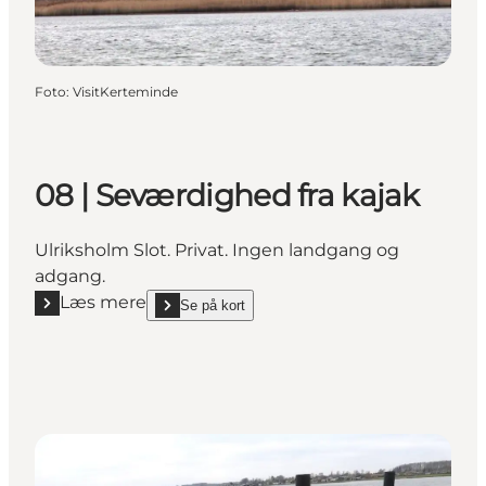
Foto
:
VisitKerteminde
08 | Seværdighed fra kajak
Ulriksholm Slot. Privat. Ingen landgang og
adgang.
Læs mere
Se på kort
Læs mere "08 | Seværdighed fra kajak"
show 08 | Seværdighed fra kajak on_map