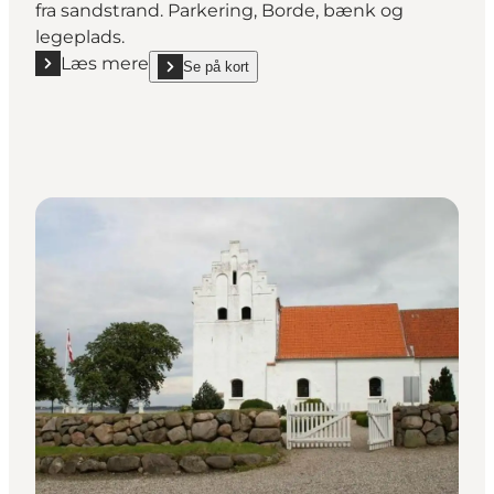
fra sandstrand. Parkering, Borde, bænk og
legeplads.
Læs mere
Se på kort
Læs mere "04 | Isætnings & pausested"
show 04 | Isætnings & pausested on_map