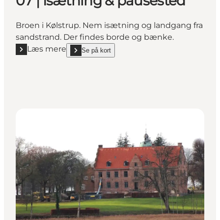
07 | Isætning & pausested
Broen i Kølstrup. Nem isætning og landgang fra
sandstrand. Der findes borde og bænke.
Læs mere
Se på kort
Læs mere "07 | Isætning & pausested"
show 07 | Isætning & pausested on_map