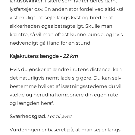
landsbykirker, fiskere som rygter deres garn,
lysfartøjer osv. En anden stor fordel ved altid -så
vist muligt- at sejle langs kyst og bred er at
sikkerheden øges betragteligt. Skulle man
kæntre, så vil man oftest kunne bunde, og hvis
nødvendigt gå i land for en stund.
Kajakrutens længde -
22 km
Hvis du ønsker at ændre i rutens distance, kan
det naturligvis nemt lade sig gøre. Du kan selv
bestemme hvilket af isætningsstederne du vil
vælge og herudfra komponere din egen rute
og længden heraf.
Sværhedsgrad
.
Let til øvet
Vurderingen er baseret på, at man sejler langs