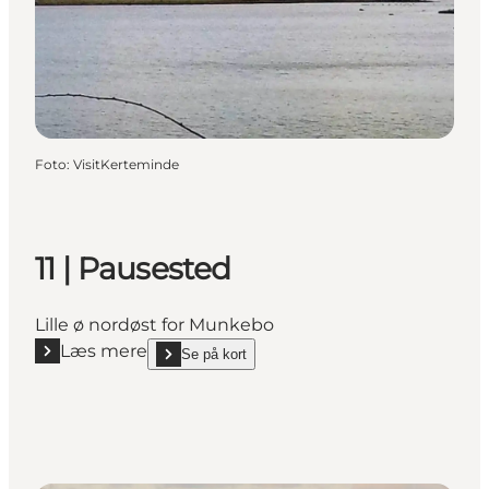
Foto
:
VisitKerteminde
11 | Pausested
Lille ø nordøst for Munkebo
Læs mere
Se på kort
Læs mere "11 | Pausested"
show 11 | Pausested on_map