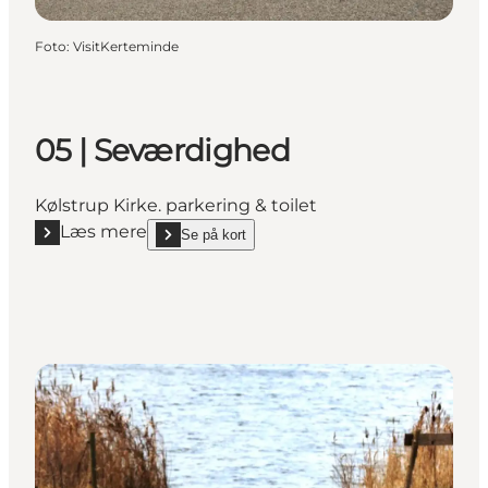
Foto
:
VisitKerteminde
05 | Seværdighed
Kølstrup Kirke. parkering & toilet
Læs mere
Se på kort
Læs mere "05 | Seværdighed"
show 05 | Seværdighed on_map