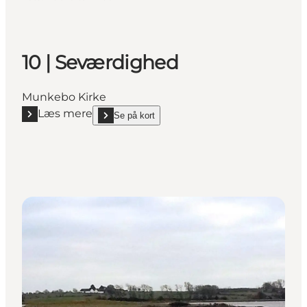
10 | Seværdighed
Munkebo Kirke
Læs mere
Se på kort
Læs mere "10 | Seværdighed"
show 10 | Seværdighed on_map