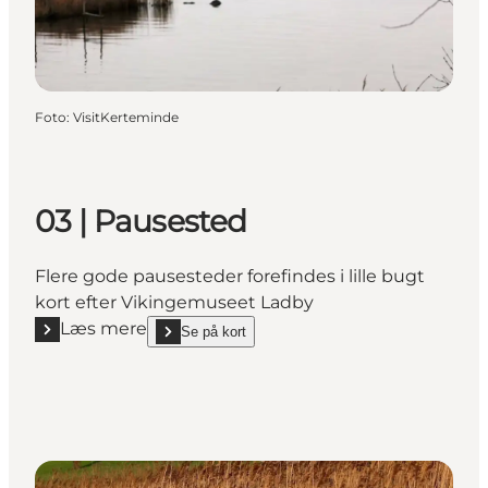
Foto
:
VisitKerteminde
03 | Pausested
Flere gode pausesteder forefindes i lille bugt
kort efter Vikingemuseet Ladby
Læs mere
Se på kort
Læs mere "03 | Pausested"
show 03 | Pausested on_map