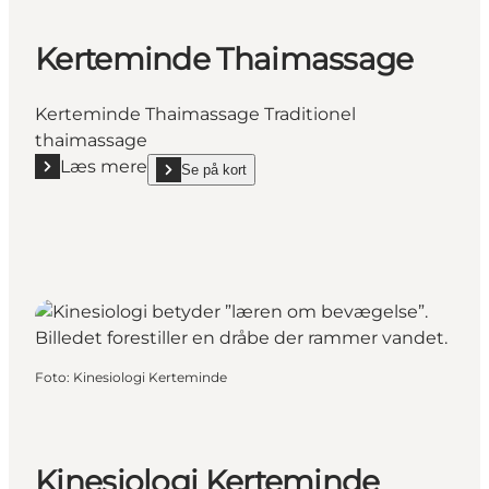
Kerteminde Thaimassage
Kerteminde Thaimassage Traditionel
thaimassage
Læs mere
Se på kort
Læs mere "Kerteminde Thaimassage"
show Kerteminde Thaimassage on_map
Foto
:
Kinesiologi Kerteminde
Kinesiologi Kerteminde