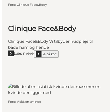
Foto
:
Clinique Face&Body
Clinique Face&Body
Clinique Face&Body Vi tilbyder hudpleje til
både ham og hende
Læs mere
Se på kort
Læs mere "Clinique Face&Body"
show Clinique Face&Body on_map
Foto
:
VisitKerteminde