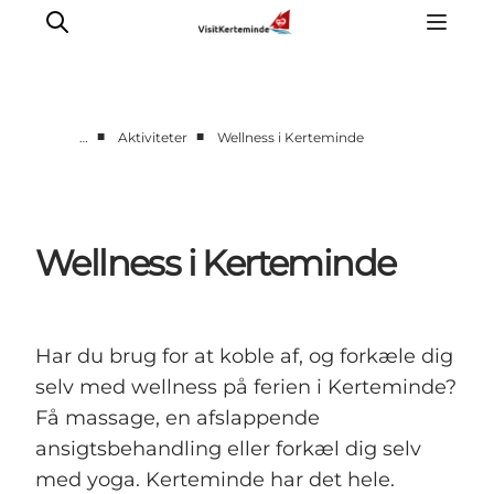
■
■
…
Aktiviteter
Wellness i Kerteminde
Oplevelser
Aktiviteter
Spis godt
Wellness i Kerteminde
Sov godt
Planlæg din ferie
Det sker
Har du brug for at koble af, og forkæle dig
Sommerbus
selv med wellness på ferien i Kerteminde?
Få massage, en afslappende
ansigtsbehandling eller forkæl dig selv
med yoga. Kerteminde har det hele.