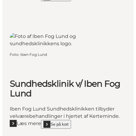
Foto
:
Iben Fog Lund
Sundhedsklinik v/ Iben Fog
Lund
Iben Fog Lund Sundhedsklinikken tilbyder
velværebehandlinger i hjertet af Kerteminde.
Læs mere
Se på kort
Læs mere "Sundhedsklinik v/ Iben Fog Lund"
show Sundhedsklinik v/ Iben Fog Lund on_map