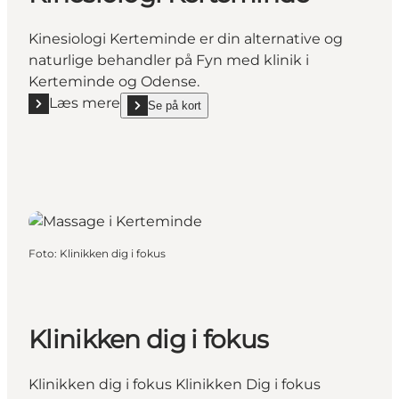
Kinesiologi Kerteminde er din alternative og
naturlige behandler på Fyn med klinik i
Kerteminde og Odense.
Læs mere
Se på kort
Læs mere "Kinesiologi Kerteminde"
show Kinesiologi Kerteminde on_map
Foto
:
Klinikken dig i fokus
Klinikken dig i fokus
Klinikken dig i fokus Klinikken Dig i fokus