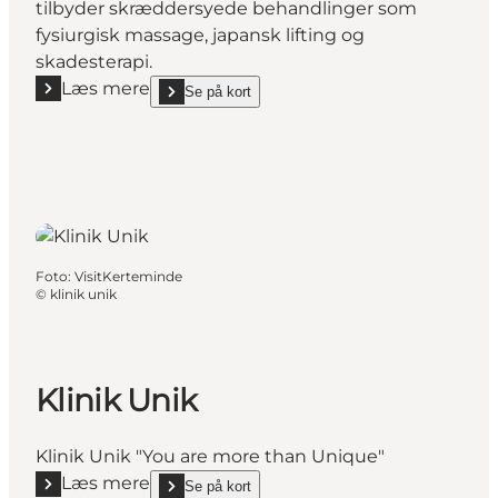
tilbyder skræddersyede behandlinger som
fysiurgisk massage, japansk lifting og
skadesterapi.
Læs mere
Se på kort
Læs mere "Klinikken dig i fokus"
show Klinikken dig i fokus on_map
Foto
:
VisitKerteminde
©
klinik unik
Klinik Unik
Klinik Unik "You are more than Unique"
Læs mere
Se på kort
Læs mere "Klinik Unik"
show Klinik Unik on_map